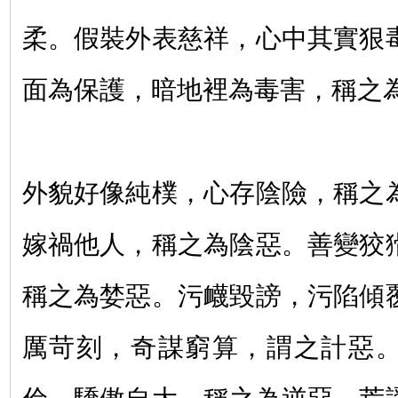
柔。假裝外表慈祥，心中其實狠
面為保護，暗地裡為毒害，稱之
外貌好像純樸，心存陰險，稱之
嫁禍他人，稱之為陰惡。善變狡
稱之為婪惡。污衊毀謗，污陷傾
厲苛刻，奇謀窮算，謂之計惡