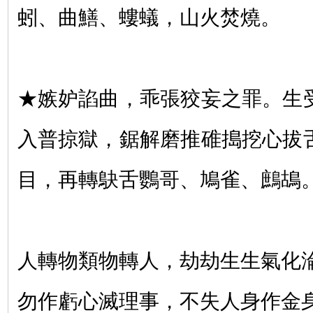
蚓、曲鱔、螻蟻，山火焚燒。
★嫉妒諂曲，乖張狡妄之罪。生
入普掠獄，鋸解磨推碓搗挖心拔
目，再轉鴃舌鸚哥、鳩雀、鷓鴣
人轉物類物轉人，劫劫生生氣化
勿作虧心滅理事，不失人身作金