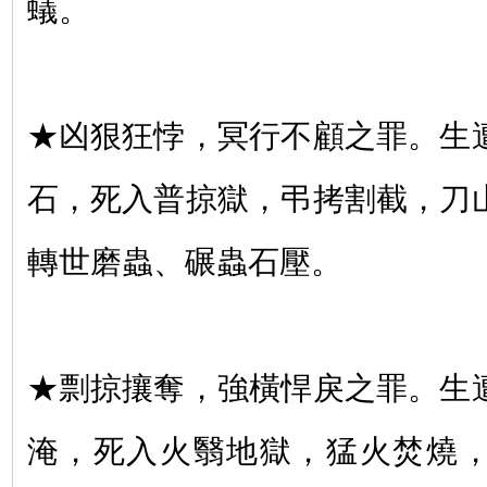
蟻。
★凶狠狂悖，冥行不顧之罪。生
石，死入普掠獄，弔拷割截，刀
轉世磨蟲、碾蟲石壓。
★剽掠攘奪，強橫悍戾之罪。生
淹，死入火翳地獄，猛火焚燒