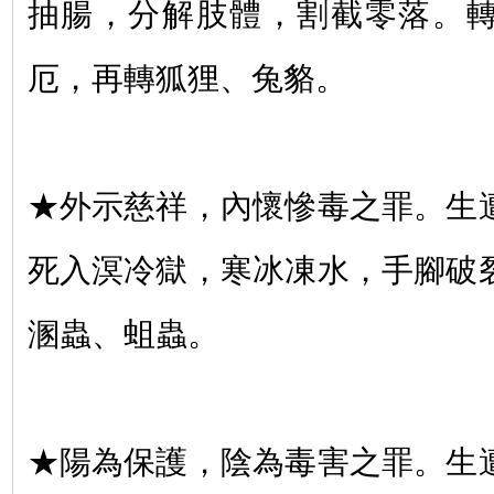
抽腸，分解肢體，割截零落。
厄，再轉狐狸、兔貉。
★外示慈祥，內懷慘毒之罪。生
死入溟冷獄，寒冰凍水，手腳破
溷蟲、蛆蟲。
★陽為保護，陰為毒害之罪。生