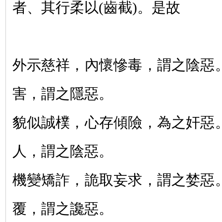
者、其行柔以
(
齒截
)
。是故
外示慈祥，內懷慘毒，謂之陰惡
害，謂之隱惡。
貌似誠樸，心存傾險，為之奸惡
人，謂之陰惡。
機變矯詐，詭取妄求，謂之婪惡
覆，謂之讒惡。