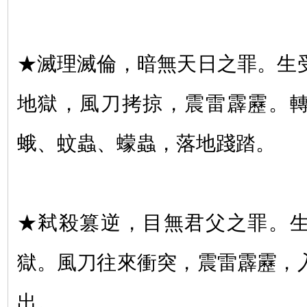
★滅理滅倫，暗無天日之罪。生
地獄，風刀拷掠，震雷霹靂。
蛾、蚊蟲、蠓蟲，落地踐踏。
★弒殺篡逆，目無君父之罪。
獄。風刀往來衝突，震雷霹靂，
出。