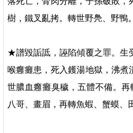
落死亡，骨肉分離，子孫破敗，
樹，鐵叉亂拷。轉世野鳧、野鴨
★譜毀詬詆，誣陷傾覆之罪。生
喉癰癱患，死入鑊湯地獄，沸煮
世膿血癰癱臭穢，五體不備。再
八哥、畫眉，再轉魚蝦、蟹蟆、