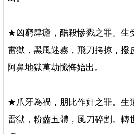
★凶窮肆瘧，酷殺慘戮之罪。生
雷獄，黑風迷霧，飛刀拷掠，撥
阿鼻地獄萬劫懺悔始出。
★爪牙為禍，朋比作奸之罪。生
雷獄，粉虀五體，風刀碎割。轉