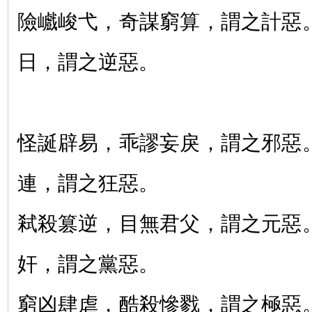
險巇峻弋，奇謀窮算，謂之計惡
日，謂之逆惡。
怪誕辟易，乖謬妄戾，謂之邪惡
連，謂之狂惡。
弒殺篡逆，目無君父，謂之元惡
奸，謂之黨惡。
窮凶肆虐，酷殺慘戮，謂之極惡