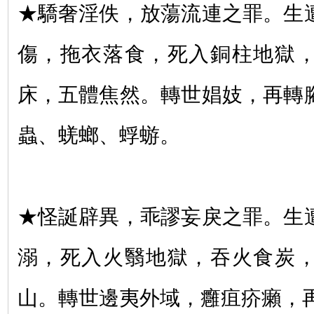
★驕奢淫佚，放蕩流連之罪。生
傷，拖衣落食，死入銅柱地獄
床，五體焦然。轉世娼妓，再轉
蟲、蜣螂、蜉蝣。
★怪誕辟異，乖謬妄戾之罪。生
溺，死入火翳地獄，吞火食炭
山。轉世邊夷外域，癰疽疥癩，