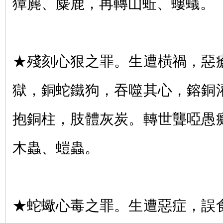
獐麂、麋鹿，再轉山蚯、螻蟻。
★殘刻心狠之罪。生遭橫禍，惡
獄，銅蛇鐵狗，吞噬其心，鎔銅
抱銅柱，肢體灰炭。轉世聾啞愚
木蟲、螘蟲。
★蛇蠍心毒之罪。生遭惡症，誤