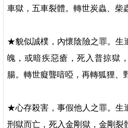
車獄，五車裂體。轉世炭蟲、柴
★貌似誠樸，內懷陰險之罪。生
魄，或暗疾惡瘡，死入普掠獄
腸。轉世癡聾喑啞，再轉狐狸、
★心存殺害，事假他人之罪。生
刑獄而亡，死入金剛獄，金剛裂