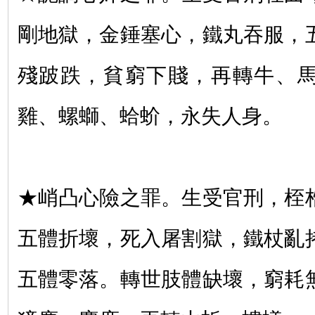
剛地獄，金錘塞心，鐵丸吞服，
殘跛跌，貧窮下賤，再轉牛、
雞、螺螄、蛤蚧，永失人身。
★峭凸心險之罪。生受官刑，桎
五體折壞，死入屠割獄，鐵杖亂
五體零落。轉世肢體缺壞，窮耗