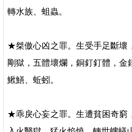
轉水族、蛆蟲。
★桀傲心凶之罪。生受手足斷壞
剛獄，五體壞爛，銅釘釘體，金
鰍鱔、蚯蚓。
★乖戾心妄之罪。生遭貧困奇窮
入火翳獄，猛火焰燒。轉世螻蟻