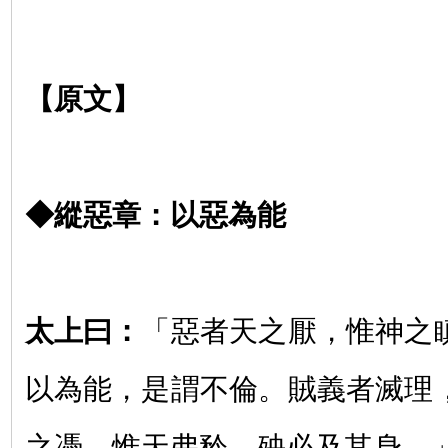
【原文】
◆縱惡章
：
以惡為能
太上曰：
「惡者天之厭，惟神之
以為能，是謂不倫。賊義者滅理
之憑，惟天弗矜，殃必及其身。