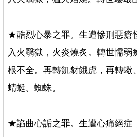
★酷烈心暴之罪。生遭慘刑惡瘡
入火翳獄，火炎燒炙。轉世懦弱
根不全。再轉飢豺餓虎，再轉蠍
蜻蜓、蜘蛛。
★諂曲心詬之罪。生遭心痛絕症