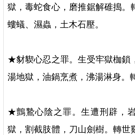
獄，毒蛇食心，磨推鋸解碓搗。
螻蟻、濕蟲，土木石壓。
★豺䝟心忍之罪。生受牢獄枷鎖
湯地獄，油鍋烹煮，沸湯淋身。
★鸇鷙心陰之罪。生遭刑辟，
獄，割截肢體，刀山劍樹。轉世