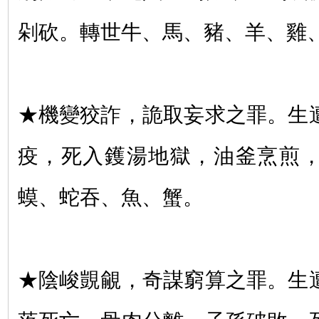
剁砍。轉世牛、馬、豬、羊、雞
★機變狡詐，詭取妄求之罪。生
疫，死入鑊湯地獄，油釜烹煎
蟆、蛇吞、魚、蟹。
★陰峻覬覦，奇謀窮算之罪。生