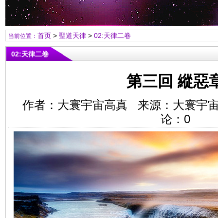
首页
>
聖道天律
>
02:天律二卷
当前位置：
02:天律二卷
第三回 縱惡
作者：大寰宇宙高真 来源：大寰宇
论：
0