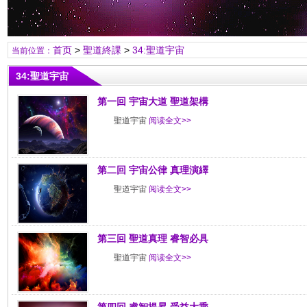
首页
>
聖道終課
>
34:聖道宇宙
当前位置：
34:聖道宇宙
第一回 宇宙大道 聖道架構
聖道宇宙
阅读全文>>
第二回 宇宙公律 真理演繹
聖道宇宙
阅读全文>>
第三回 聖道真理 睿智必具
聖道宇宙
阅读全文>>