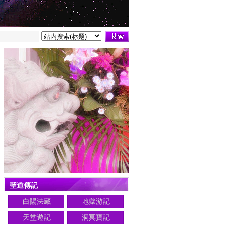
聖道傳記
白陽法藏
地獄游記
天堂遊記
洞冥寶記