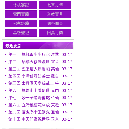
蟠桃宴記
七真史傳
鸞門寶藏
道教寶典
佛家經藏
儒學四書
基督聖經
回真可蘭
最近更新
第一回 無極母生生行化 叔季
03-17
世轆轆輪迴
第二回 焰摩天修羅混世 雷音
03-17
殿古佛降生
第三回 五聖度人洪誓願 萬仙
03-17
救劫下凡塵
第四回 李衢仙尋訪善士 觀自
03-17
在指點原人
第五回 太極圈天皇錫乩士 松
03-17
木劍抱一降妖魔
第六回 無為山上看新世 鬼門
03-17
關外遇雄師
第七回 妙一子遊籌備處 張仙
03-17
師授還原丹
第八回 血污池蓮花開放 東嶽
03-17
殿紫氣輝騰
第九回 度鬼亭十王訓鬼 迎仙
03-17
閣三教選仙
第十回 南天門縱觀世界 玉京
03-17
山細問根宗