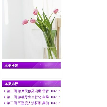
本类推荐
本类排行
第二回 焰摩天修羅混世 雷音
03-17
殿古佛降生
第一回 無極母生生行化 叔季
03-17
世轆轆輪迴
第三回 五聖度人洪誓願 萬仙
03-17