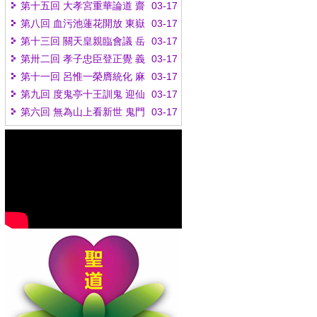
救劫下凡塵
第十五回 大孝宮重華論道 齋
03-17
心室顏帝談天
第八回 血污池蓮花開放 東嶽
03-17
殿紫氣輝騰
第十三回 關天皇親臨會議 岳
03-17
武穆演著忠經
第卅二回 孝子忠臣登正覺 義
03-17
夫節婦證金仙
第十一回 呂惟一榮膺統化 麻
03-17
仙姑協理收圓
第九回 度鬼亭十王訓鬼 迎仙
03-17
閣三教選仙
第六回 無為山上看新世 鬼門
03-17
關外遇雄師