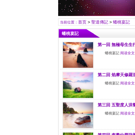
首页
>
聖道傳記
>
蟠桃宴記
当前位置：
蟠桃宴記
第一回 無極母生生
蟠桃宴記
阅读全文
第二回 焰摩天修羅
蟠桃宴記
阅读全文
第三回 五聖度人洪
蟠桃宴記
阅读全文